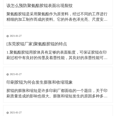
该怎么预防聚氨酯胶辊表面出现裂纹
聚氨酯胶辊是采用聚氨酯作为原资料，经过不同的工序进行
精细的加工制作而成的资料。它的外表色泽光亮、尺度安
稳，无论是在高温或者低温条件下都不易发生变形，另外，
它还具有超强的粘度，在许多的产业和范畴都有很大的用
处，可用于汽油、火油、润滑油等的溶解剂；也可硬在纺
2021-01-27
织、印染、钢铁、造纸等行业，用处非常广泛。它
[东莞胶辊厂家]聚氨酯胶辊的特点
1.聚氨酯胶辊用胶体具有足够的表面黏度，可保证胶辊在印
刷过程中有良好的传墨及着墨性能，其良好的亲墨性能可保
证高质量的印刷。 2.外观色泽光亮，胶体表面细密光滑，胶
体材料和芯轴黏接牢固。胶辊尺寸严格控制，尺寸在不同的
温度和湿度条件下，不会有很大的变化。能够适应南方印刷
2021-01-27
车间的高温高湿环境和北方严寒干
印刷胶辊为何会发生膨胀和收缩现象
胶辊的膨胀和缩短是许多印刷厂都面临的一个题目，关于印
刷质量造成的影响也很大。膨胀和缩短发生的原因多种多
样，但究其根源是因为橡胶和触摸前言之间的相互作用而发
生的。 膨胀与缩短是胶辊的胶质与印刷机上前言触摸的化学
反应。一方面：油墨中的物质会溶入胶质中。另一方面：胶
2021-01-27