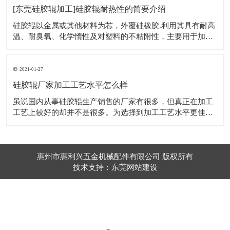
质中的成分开释出到前言中。总的来说，
[东莞硅胶辊加工]硅胶辊耐热性的简要介绍
硅胶辊以金属或其他材料为芯，外覆硅橡胶.利用其具有耐高
温、耐臭氧、化学惰性及对塑料的不粘附性，主要用于加工
热粘产品等方面。 1、高透气性，硅胶辊和其他的高分子材
料相比具有极为优越的透气性，此外硅胶辊还具有对气体的
选择性，对不同的气体的透气性不同。 2、卓越的耐高低温
2021-01-27
性能，工作温度范围－100至35
硅胶辊厂家加工工艺水平怎么样
虽说国内从事硅胶辊生产销售的厂家有很多，但真正在加工
工艺上较好的却并不是很多。为选择到加工工艺水平更佳的
硅胶辊厂家，还是应该进行有针对性的选择，尤其是对厂家
的技术实力要有充分的认识。 只有加工工艺能力更强的硅胶
辊厂家，才能保证硅胶辊在耐磨、耐高温及抗静电方面的性
能。选择更为优质的厂家，它在为客户
惠州市惠利兴五金机械配件有限公司 版权所有
技术支持：东莞网站建设