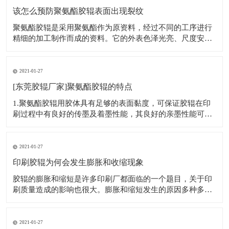
该怎么预防聚氨酯胶辊表面出现裂纹
聚氨酯胶辊是采用聚氨酯作为原资料，经过不同的工序进行
精细的加工制作而成的资料。它的外表色泽光亮、尺度安
稳，无论是在高温或者低温条件下都不易发生变形，另外，
它还具有超强的粘度，在许多的产业和范畴都有很大的用
处，可用于汽油、火油、润滑油等的溶解剂；也可硬在纺
2021-01-27
织、印染、钢铁、造纸等行业，用处非常广泛。它
[东莞胶辊厂家]聚氨酯胶辊的特点
1.聚氨酯胶辊用胶体具有足够的表面黏度，可保证胶辊在印
刷过程中有良好的传墨及着墨性能，其良好的亲墨性能可保
证高质量的印刷。 2.外观色泽光亮，胶体表面细密光滑，胶
体材料和芯轴黏接牢固。胶辊尺寸严格控制，尺寸在不同的
温度和湿度条件下，不会有很大的变化。能够适应南方印刷
2021-01-27
车间的高温高湿环境和北方严寒干
印刷胶辊为何会发生膨胀和收缩现象
胶辊的膨胀和缩短是许多印刷厂都面临的一个题目，关于印
刷质量造成的影响也很大。膨胀和缩短发生的原因多种多
样，但究其根源是因为橡胶和触摸前言之间的相互作用而发
生的。 膨胀与缩短是胶辊的胶质与印刷机上前言触摸的化学
反应。一方面：油墨中的物质会溶入胶质中。另一方面：胶
2021-01-27