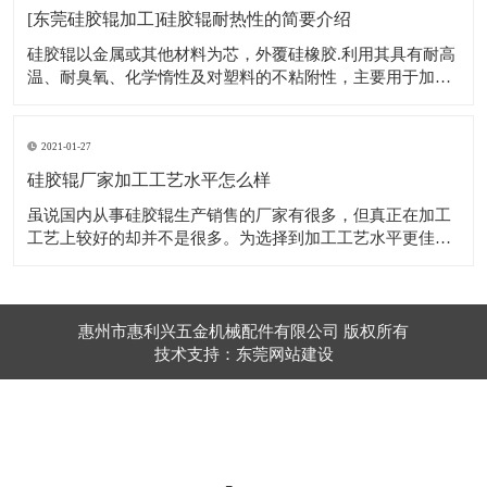
质中的成分开释出到前言中。总的来说，
[东莞硅胶辊加工]硅胶辊耐热性的简要介绍
硅胶辊以金属或其他材料为芯，外覆硅橡胶.利用其具有耐高
温、耐臭氧、化学惰性及对塑料的不粘附性，主要用于加工
热粘产品等方面。 1、高透气性，硅胶辊和其他的高分子材
料相比具有极为优越的透气性，此外硅胶辊还具有对气体的
选择性，对不同的气体的透气性不同。 2、卓越的耐高低温
2021-01-27
性能，工作温度范围－100至35
硅胶辊厂家加工工艺水平怎么样
虽说国内从事硅胶辊生产销售的厂家有很多，但真正在加工
工艺上较好的却并不是很多。为选择到加工工艺水平更佳的
硅胶辊厂家，还是应该进行有针对性的选择，尤其是对厂家
的技术实力要有充分的认识。 只有加工工艺能力更强的硅胶
辊厂家，才能保证硅胶辊在耐磨、耐高温及抗静电方面的性
能。选择更为优质的厂家，它在为客户
惠州市惠利兴五金机械配件有限公司 版权所有
技术支持：东莞网站建设