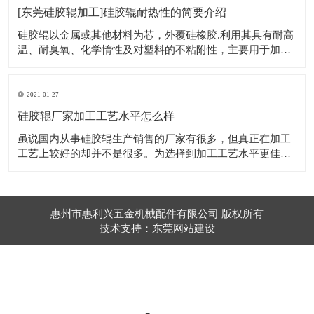
质中的成分开释出到前言中。总的来说，
[东莞硅胶辊加工]硅胶辊耐热性的简要介绍
硅胶辊以金属或其他材料为芯，外覆硅橡胶.利用其具有耐高
温、耐臭氧、化学惰性及对塑料的不粘附性，主要用于加工
热粘产品等方面。 1、高透气性，硅胶辊和其他的高分子材
料相比具有极为优越的透气性，此外硅胶辊还具有对气体的
选择性，对不同的气体的透气性不同。 2、卓越的耐高低温
2021-01-27
性能，工作温度范围－100至35
硅胶辊厂家加工工艺水平怎么样
虽说国内从事硅胶辊生产销售的厂家有很多，但真正在加工
工艺上较好的却并不是很多。为选择到加工工艺水平更佳的
硅胶辊厂家，还是应该进行有针对性的选择，尤其是对厂家
的技术实力要有充分的认识。 只有加工工艺能力更强的硅胶
辊厂家，才能保证硅胶辊在耐磨、耐高温及抗静电方面的性
能。选择更为优质的厂家，它在为客户
惠州市惠利兴五金机械配件有限公司 版权所有
技术支持：东莞网站建设