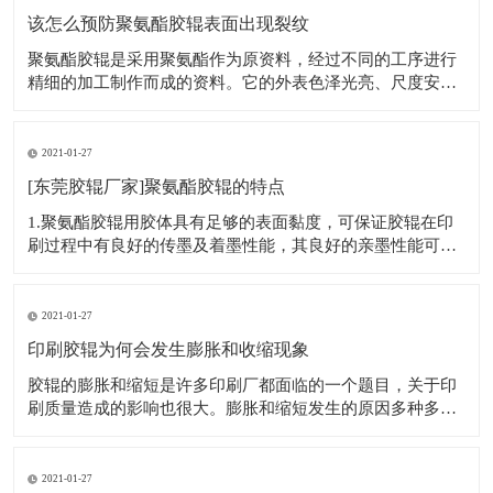
该怎么预防聚氨酯胶辊表面出现裂纹
聚氨酯胶辊是采用聚氨酯作为原资料，经过不同的工序进行
精细的加工制作而成的资料。它的外表色泽光亮、尺度安
稳，无论是在高温或者低温条件下都不易发生变形，另外，
它还具有超强的粘度，在许多的产业和范畴都有很大的用
处，可用于汽油、火油、润滑油等的溶解剂；也可硬在纺
2021-01-27
织、印染、钢铁、造纸等行业，用处非常广泛。它
[东莞胶辊厂家]聚氨酯胶辊的特点
1.聚氨酯胶辊用胶体具有足够的表面黏度，可保证胶辊在印
刷过程中有良好的传墨及着墨性能，其良好的亲墨性能可保
证高质量的印刷。 2.外观色泽光亮，胶体表面细密光滑，胶
体材料和芯轴黏接牢固。胶辊尺寸严格控制，尺寸在不同的
温度和湿度条件下，不会有很大的变化。能够适应南方印刷
2021-01-27
车间的高温高湿环境和北方严寒干
印刷胶辊为何会发生膨胀和收缩现象
胶辊的膨胀和缩短是许多印刷厂都面临的一个题目，关于印
刷质量造成的影响也很大。膨胀和缩短发生的原因多种多
样，但究其根源是因为橡胶和触摸前言之间的相互作用而发
生的。 膨胀与缩短是胶辊的胶质与印刷机上前言触摸的化学
反应。一方面：油墨中的物质会溶入胶质中。另一方面：胶
2021-01-27