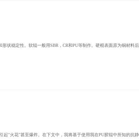
形状稳定性。软辊一般用SBR，CR和PU等制作。硬棍表面原为铜材料
引起“火花”甚至爆炸。在下文中，我将基于使用我在PU胶辊中所知的抗