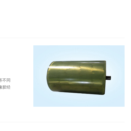
等不同
橡胶经