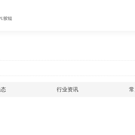
PU胶辊
动态
行业资讯
常