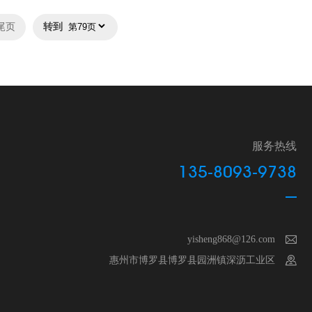
尾页
转到
服务热线
135-8093-9738
yisheng868@126.com

惠州市博罗县博罗县园洲镇深沥工业区
